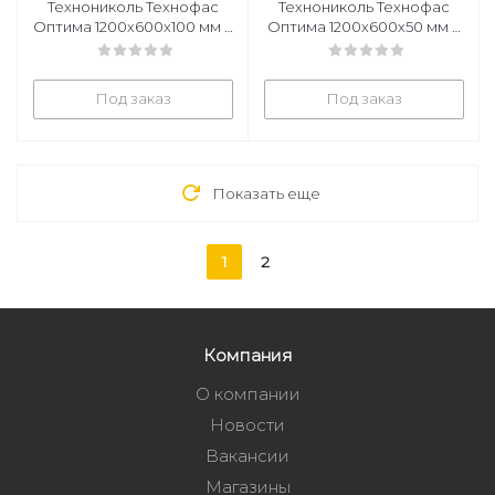
Технониколь Технофас
Технониколь Технофас
Оптима 1200х600х100 мм 3
Оптима 1200х600х50 мм 6
плиты в уп
плит в уп
Под заказ
Под заказ
Показать еще
1
2
Компания
О компании
Новости
Вакансии
Магазины