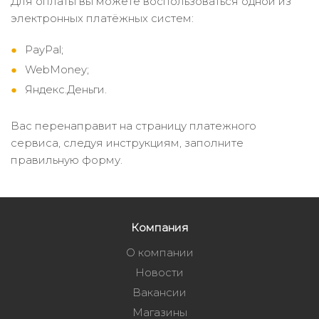
Для оплаты вы можете воспользоваться одной из
электронных платёжных систем:
PayPal;
WebMoney;
Яндекс.Деньги.
Вас перенаправит на страницу платежного
сервиса, следуя инструкциям, заполните
правильную форму.
Компания
О компании
Новости
Вакансии
Магазины