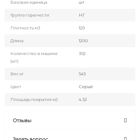
Базовая единица
шт
Группа горючести
НГ
Плотность м3
120
Длина
1200
Количество в машине
352
(шт)
Вес кг
545
Цвет
Серый
Площадь покрытия м2
4.32
Отзывы
Задать вопрос