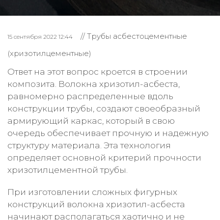
// Трубы асбестоцементные
15 сентября 2022 12:44
(хризотилцементные)
Ответ на этот вопрос кроется в строении
композита. Волокна хризотил-асбеста,
равномерно распределенные вдоль
конструкции трубы, создают своеобразный
армирующий каркас, который в свою
очередь обеспечивает прочную и надежную
структуру материала. Эта технология
определяет основной критерий прочности
хризотилцементной трубы.
При изготовлении сложных фигурных
конструкций волокна хризотил-асбеста
начинают располагаться хаотично и не