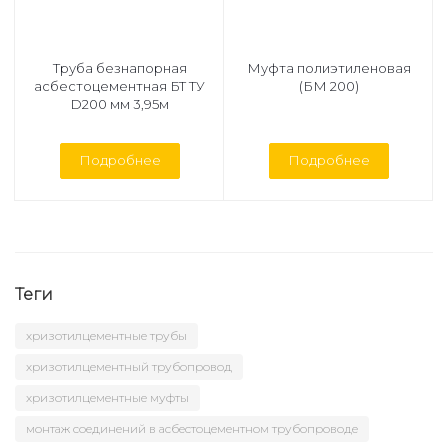
Труба безнапорная
Муфта полиэтиленовая
асбестоцементная БТ ТУ
(БМ 200)
D200 мм 3,95м
Подробнее
Подробнее
Теги
хризотилцементные трубы
хризотилцементный трубопровод
хризотилцементные муфты
монтаж соединений в асбестоцементном трубопроводе