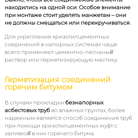
находились на одной оси. Особое внимание
при монтаже стоит уделять манжетам – они
не должны смещаться или перекручиваться.
Для укрепления хризотилцементных
соединений в напорных системах чаще
всего применяют цементно-песчаный̆
раствор или герметизирующую мастику.
Герметизация соединений
горячим битумом
В случаях прокладки
безнапорных
асбестовых труб
во влажных грунтах, более
надежным является способ соединения труб
при помощи хризотилцементных муфт с
заливкой̆ в них горячего битума.