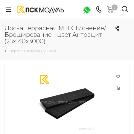
0
Доска террасная МПК Тиснение/
Броширование - цвет Антрацит
(25х140х3000)
Террасная доска (декинг)