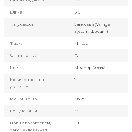
Базовая единица
м2
Длина
610
Тип укладки
Замковый (Valinge
System, Швеция)
Фаска
Микро
Защита от UV
Да
Цвет
Мрамор белый
Количество шт в
14
упаковке
М2 в упаковке
2.605
Вес упаковки
22
Полы с подогревом,
28
рекомендованная