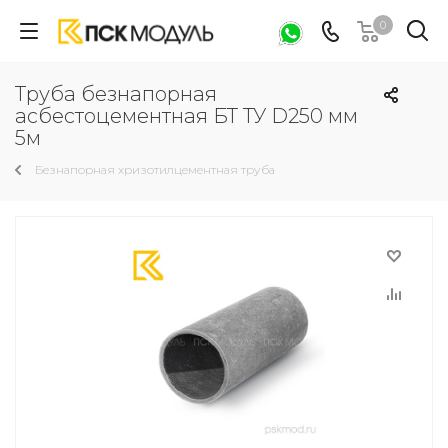
0
Труба безнапорная
асбестоцементная БТ ТУ D250 мм
5м
Безнапорная хризотилцементная труба