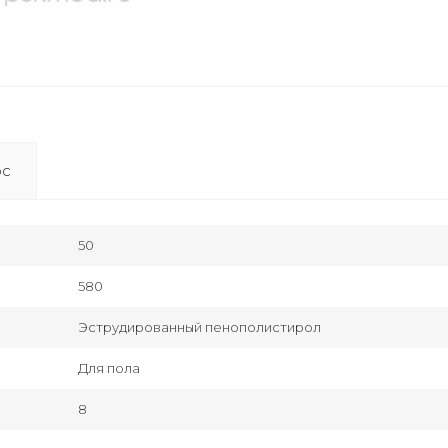
ос
50
580
Эструдированный пенополистирол
Для пола
8