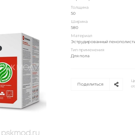
Толщина
50
Ширина
580
Материал
Эструдированный пенополист
Тип применения
Для пола
Це
Поделиться
от