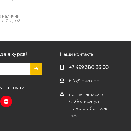
В наличии.
от 3 дней
да в курсе!
Наши контакты
+7 499 380 83 00
info@pskmod.ru
ь на связи
г.о. Балашиха, д.
Соболиха, ул.
Новослободская,
19А