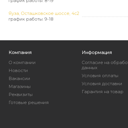
график работы: 8-19
Яуза, Осташковское шоссе, 4с2
график работы: 9-18
Компания
Информация
О компании
Согласие на обрабо
данных
Новости
Условия оплаты
Вакансии
Условия доставки
Магазины
Гарантия на товар
Реквизиты
Готовые решения