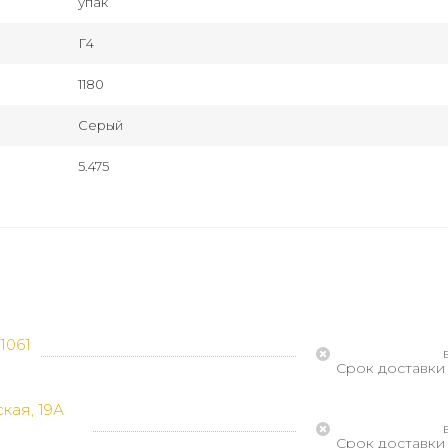
упак
Г4
1180
Серый
5.475
1061
Срок доставки 
кая, 19А
Срок доставки 